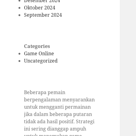
Desember 2024
Oktober 2024
September 2024
Categories
Game Online
Uncategorized
Beberapa pemain
berpengalaman menyarankan
untuk mengganti permainan
jika dalam beberapa putaran
tidak ada hasil positif. Strategi
ini sering dianggap ampuh
untuk menemukan game