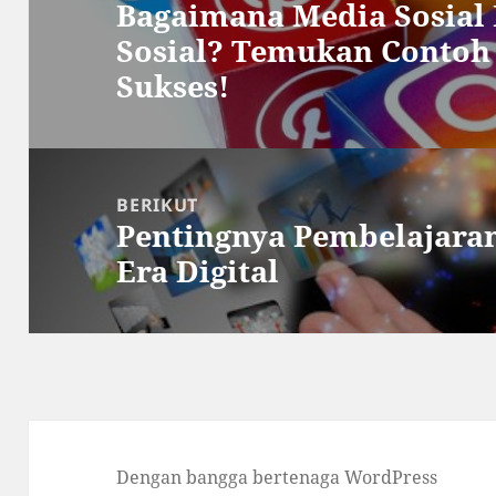
Bagaimana Media Sosial
Pos
Sosial? Temukan Contoh
sebelumnya:
Sukses!
BERIKUT
Pentingnya Pembelajaran
Pos
Era Digital
berikutnya:
Dengan bangga bertenaga WordPress