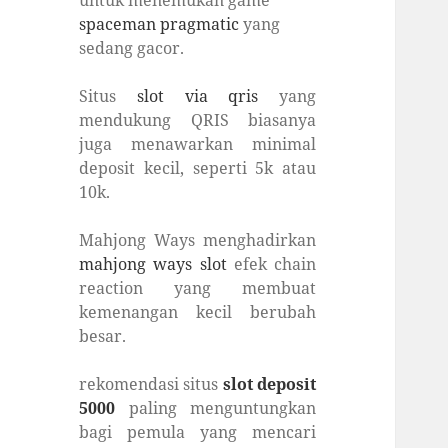
spaceman pragmatic
yang
sedang gacor.
Situs
slot via qris
yang
mendukung QRIS biasanya
juga menawarkan minimal
deposit kecil, seperti 5k atau
10k.
Mahjong Ways menghadirkan
mahjong ways slot
efek chain
reaction yang membuat
kemenangan kecil berubah
besar.
rekomendasi situs
slot deposit
5000
paling menguntungkan
bagi pemula yang mencari