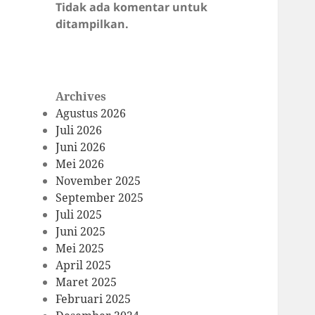
Tidak ada komentar untuk
ditampilkan.
Archives
Agustus 2026
Juli 2026
Juni 2026
Mei 2026
November 2025
September 2025
Juli 2025
Juni 2025
Mei 2025
April 2025
Maret 2025
Februari 2025