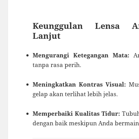
Keunggulan Lensa Ant
Lanjut
Mengurangi Ketegangan Mata:
An
tanpa rasa perih.
Meningkatkan Kontras Visual:
Mus
gelap akan terlihat lebih jelas.
Memperbaiki Kualitas Tidur:
Tubuh
dengan baik meskipun Anda bermain 