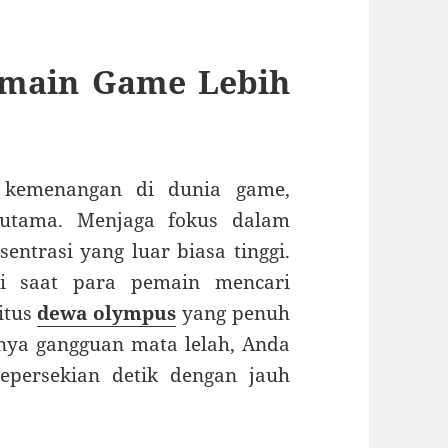
rmain Game Lebih
 kemenangan di dunia game,
 utama. Menjaga fokus dalam
ntrasi yang luar biasa tinggi.
rti saat para pemain mencari
itus
dewa olympus
yang penuh
ya gangguan mata lelah, Anda
epersekian detik dengan jauh