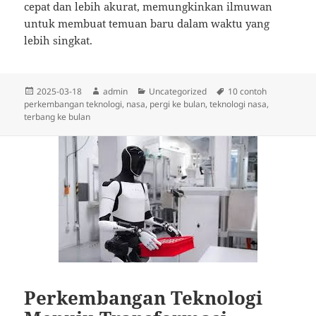
cepat dan lebih akurat, memungkinkan ilmuwan
untuk membuat temuan baru dalam waktu yang
lebih singkat.
Diposkan
Penulis
Kategori
Tag
2025-03-18
admin
Uncategorized
10 contoh
pada
perkembangan teknologi
,
nasa
,
pergi ke bulan
,
teknologi nasa
,
terbang ke bulan
Perkembangan Teknologi