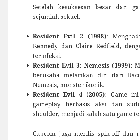
Setelah kesuksesan besar dari g
sejumlah sekuel:
Resident Evil 2 (1998)
: Menghadi
Kennedy dan Claire Redfield, deng
terinfeksi.
Resident Evil 3: Nemesis (1999)
: M
berusaha melarikan diri dari Racc
Nemesis, monster ikonik.
Resident Evil 4 (2005)
: Game ini
gameplay berbasis aksi dan sud
shoulder, menjadi salah satu game t
Capcom juga merilis spin-off dan