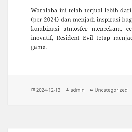
Waralaba ini telah terjual lebih dar
(per 2024) dan menjadi inspirasi bag
kombinasi atmosfer mencekam, ce
inovatif, Resident Evil tetap menj
game.
Diposkan
Penulis
Kategori
2024-12-13
admin
Uncategorized
pada