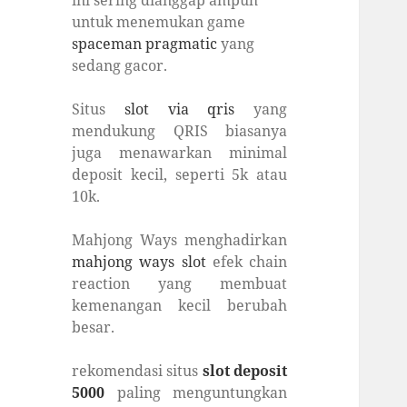
untuk menemukan game
spaceman pragmatic
yang
sedang gacor.
Situs
slot via qris
yang
mendukung QRIS biasanya
juga menawarkan minimal
deposit kecil, seperti 5k atau
10k.
Mahjong Ways menghadirkan
mahjong ways slot
efek chain
reaction yang membuat
kemenangan kecil berubah
besar.
rekomendasi situs
slot deposit
5000
paling menguntungkan