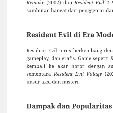
Remake
(2002) dan
Resident Evil 2
sambutan hangat dari penggemar dan
Resident Evil di Era Mod
Resident Evil terus berkembang deng
gameplay, dan grafis. Game seperti
R
kembali ke akar horor dengan s
sementara
Resident Evil Village
(202
unsur aksi dan misteri.
Dampak dan Popularitas