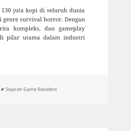
i 130 juta kopi di seluruh dunia
i genre survival horror. Dengan
rita kompleks, dan gameplay
adi pilar utama dalam industri
Tag
Sejarah Game Resident