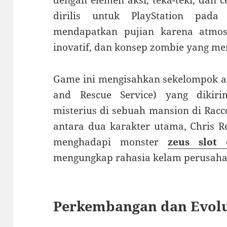
dirilis untuk PlayStation pad
mendapatkan pujian karena atmosf
inovatif, dan konsep zombie yang m
Game ini mengisahkan sekelompok angg
and Rescue Service) yang dikiri
misterius di sebuah mansion di Racc
antara dua karakter utama, Chris Red
menghadapi monster
zeus slot 
mengungkap rahasia kelam perusaha
Perkembangan dan Evolu