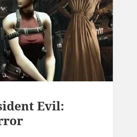
ident Evil:
rror